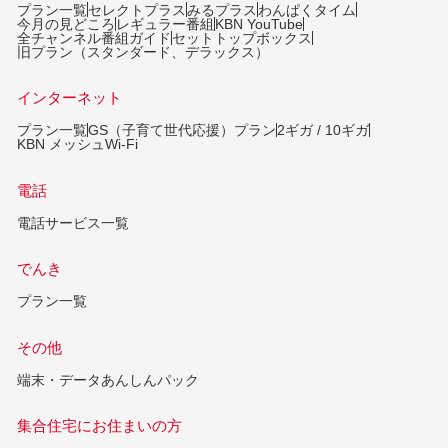
プラン一覧
セレクトプラス
みるプラス
わんぱくタイム
今月の見どころ
レギュラー番組
KBN YouTube
全チャンネル番組ガイド
セットトップボックス
旧プラン（スタンダード、デラックス）
インターネット
プラン一覧
GS（子育て世代応援）プラン
2ギガ / 10ギガ
KBN メッシュWi-Fi
電話
電話サービス一覧
でんき
プラン一覧
その他
端末・データあんしんパック
集合住宅にお住まいの方