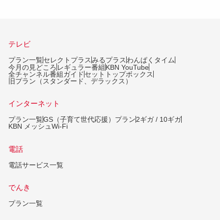
テレビ
プラン一覧
セレクトプラス
みるプラス
わんぱくタイム
今月の見どころ
レギュラー番組
KBN YouTube
全チャンネル番組ガイド
セットトップボックス
旧プラン（スタンダード、デラックス）
インターネット
プラン一覧
GS（子育て世代応援）プラン
2ギガ / 10ギガ
KBN メッシュWi-Fi
電話
電話サービス一覧
でんき
プラン一覧