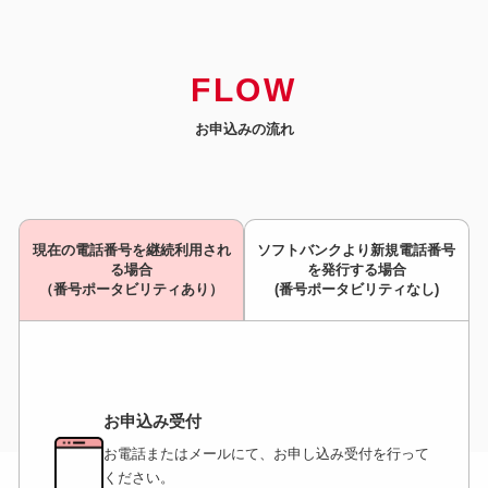
（税込）
（税込）
※ KBNひかりネットFプランとGSプランの通信速度は500Mbps
550円
1,419円
となります。ベストエフォートのサービスとなりますので通信速
（税込）
（税込）
度を保証するものではありません。
4,895円
FLOW
GSプラン
4,180円
550円
1,419円
Fプラン
（税込）
※ 現在のプランより変更する場合は、お客さまより申し出が必
（税込）
（税込）
（税込）
550円
1,419円
要です。
お申込みの流れ
（税込）
（税込）
※ インターネットサービス解約時に、ご契約期間に応じて契約
解除料が発生する場合があります。
550円
1,419円
※ 適用には各種条件がございます。
（税込）
（税込）
550円
1,419円
※ 複数カ所のテレビ配線にケーブルテレビの電波を供給する場
（税込）
（税込）
合、追加接続管理料月額300 円（税込330 円）が必要です。
現在の電話番号を継続利用され
ソフトバンクより新規電話番号
※ 記載の内容は2026年2月現在のものです。
る場合
を発行する場合
（番号ポータビリティあり）
(番号ポータビリティなし)
お申込み受付
お電話またはメールにて、お申し込み受付を行って
ください。