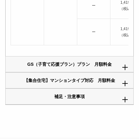
1,419円
ー
（税込）
1,419円
ー
（税込）
GS（子育て応援プラン）プラン 月額料金
【集合住宅】マンションタイプ対応 月額料金
オプション
ケーブルライ
補足・注意事項
ひかりネット
メッシュWi-Fi
ン
オプション
ケーブルライ
ひかりネット
メッシュWi-Fi
ン
● お申し込み翌月以降から割引適用となります。
550円
1,419円
（税込）
（税込）
● 別途、機種代金、通話・通信料、契約にかかる費用、ユニバー
サルサービス料・電話リレーサービス料などがかかります。
550円
1,419円