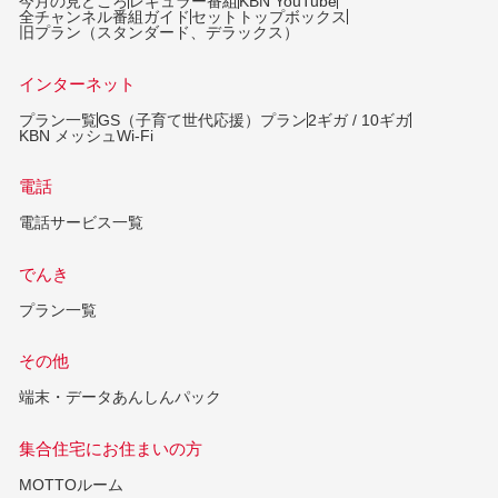
今月の見どころ
レギュラー番組
KBN YouTube
全チャンネル番組ガイド
セットトップボックス
旧プラン（スタンダード、デラックス）
インターネット
プラン一覧
GS（子育て世代応援）プラン
2ギガ / 10ギガ
KBN メッシュWi-Fi
電話
電話サービス一覧
でんき
プラン一覧
その他
端末・データあんしんパック
集合住宅にお住まいの方
MOTTOルーム