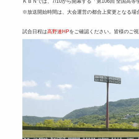
ＫＢＮでは、7/10から開幕する「第106回 全国
※放送開始時間は、大会運営の都合上変更となる場
試合日程は
高野連HP
をご確認ください。皆様のご視