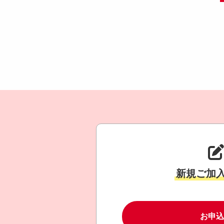
新規ご加
お申込