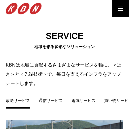
募集要項
サービスサイト
SERVICE
MESSAGE
地域を彩る多彩なソリューション
よりよい明日へ。あなたの暮らしに、もっと。
SERVICE
KBNは地域に貢献するさまざまなサービスを軸に、＜近
地域を彩る多彩なソリューション
さ＞と＜先端技術＞で、毎日を支えるインフラをアップ
デートします。
CREW
地域の皆様に安心を届けるKBNクルー
放送サービス
通信サービス
電気サービス
買い物サービ
ABOUT US
幅広いサービスで地域を支える、クリエーションカンパニー